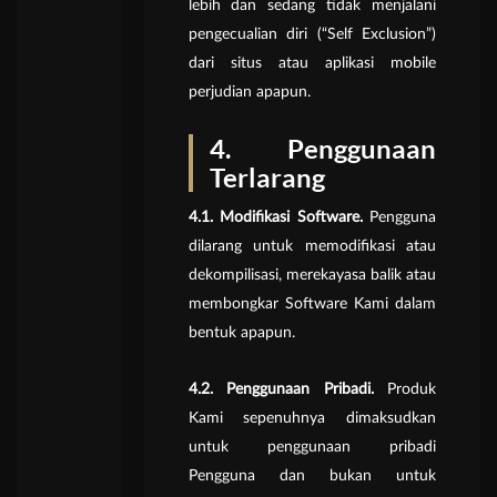
lebih dan sedang tidak menjalani
pengecualian diri (“Self Exclusion”)
dari situs atau aplikasi mobile
perjudian apapun.
4. Penggunaan
Terlarang
4.1.
Modifikasi Software.
Pengguna
dilarang untuk memodifikasi atau
dekompilisasi, merekayasa balik atau
membongkar Software Kami dalam
bentuk apapun.
4.2.
Penggunaan Pribadi.
Produk
Kami sepenuhnya dimaksudkan
untuk penggunaan pribadi
Pengguna dan bukan untuk