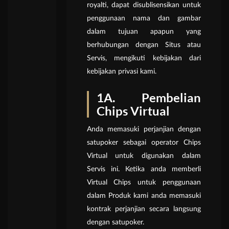
royalti, dapat disublisensikan untuk
penggunaan nama dan gambar
dalam tujuan apapun yang
berhubungan dengan Situs atau
Servis, mengikuti kebijakan dari
kebijakan privasi kami.
1A. Pembelian
Chips Virtual
Anda memasuki perjanjian dengan
satupoker sebagai operator Chips
Virtual untuk digunakan dalam
Servis ini. Ketika anda memberli
Virtual Chips untuk penggunaan
dalam Produk kami anda memasuki
kontrak perjanjian secara langsung
dengan satupoker.