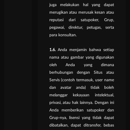
juga melakukan hal yang dapat
merugikan atau merusak kesan atau
reputasi dari satupoker, Grup,
pegawai, direktur, petugas, serta
para konsultan.
1.6.
Anda menjamin bahwa setiap
nama atau gambar yang digunakan
oleh Anda yang dimana
berhubungan dengan Situs atau
Servis (contoh termasuk, user name
dan avatar anda) tidak boleh
melanggar kekayaan intelektual,
privasi, atau hak lainnya. Dengan ini
Anda memberikan satupoker dan
Grup-nya, lisensi yang tidak dapat
dibatalkan, dapat ditransfer, bebas