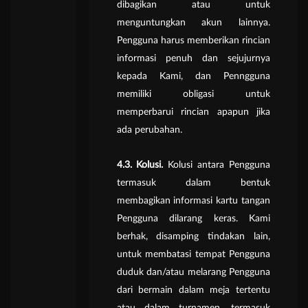
dibagikan atau untuk
menguntungkan akun lainnya.
Pengguna harus memberikan rincian
informasi penuh dan sejujurnya
kepada Kami, dan Penngguna
memiliki obligasi untuk
memperbarui rincian apapun jika
ada perubahan.
4.3.
Kolusi.
Kolusi antara Pengguna
termasuk dalam bentuk
membagikan informasi kartu tangan
Pengguna dilarang keras. Kami
berhak, disamping tindakan lain,
untuk membatasi tempat Pengguna
duduk dan/atau melarang Pengguna
dari bermain dalam meja tertentu