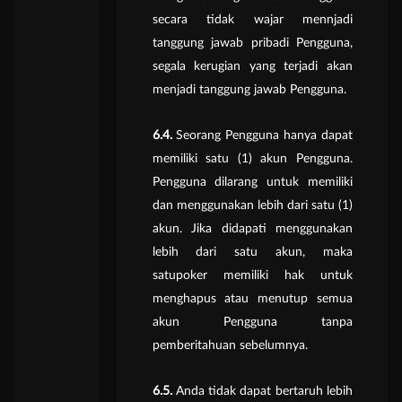
secara tidak wajar mennjadi
tanggung jawab pribadi Pengguna,
segala kerugian yang terjadi akan
menjadi tanggung jawab Pengguna.
6.4.
Seorang Pengguna hanya dapat
memiliki satu (1) akun Pengguna.
Pengguna dilarang untuk memiliki
dan menggunakan lebih dari satu (1)
akun. Jika didapati menggunakan
lebih dari satu akun, maka
satupoker memiliki hak untuk
menghapus atau menutup semua
akun Pengguna tanpa
pemberitahuan sebelumnya.
6.5.
Anda tidak dapat bertaruh lebih