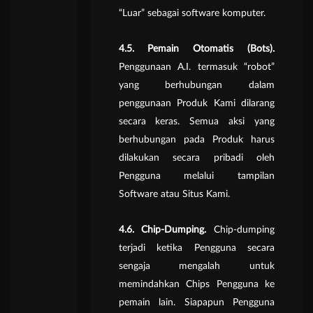
“Luar” sebagai software komputer.
4.5.
Pemain Otomatis (Bots).
Penggunaan A.I. termasuk “robot”
yang berhubungan dalam
penggunaan Produk Kami dilarang
secara keras. Semua aksi yang
berhubungan pada Produk harus
dilakukan secara pribadi oleh
Pengguna melalui tampilan
Software atau Situs Kami.
4.6.
Chip-Dumping.
Chip-dumping
terjadi ketika Pengguna secara
sengaja mengalah untuk
memindahkan Chips Pengguna ke
pemain lain. Siapapun Pengguna