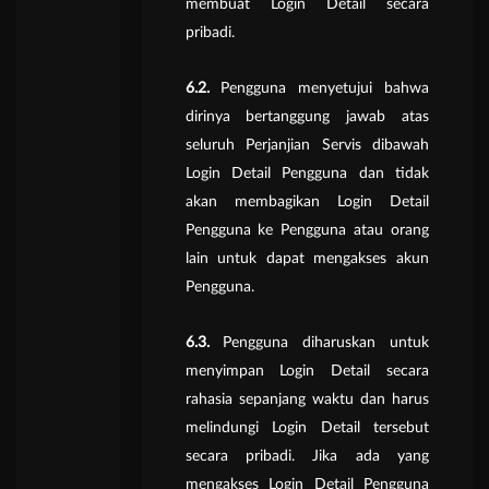
membuat Login Detail secara
pribadi.
6.2.
Pengguna menyetujui bahwa
dirinya bertanggung jawab atas
seluruh Perjanjian Servis dibawah
Login Detail Pengguna dan tidak
akan membagikan Login Detail
Pengguna ke Pengguna atau orang
lain untuk dapat mengakses akun
Pengguna.
6.3.
Pengguna diharuskan untuk
menyimpan Login Detail secara
rahasia sepanjang waktu dan harus
melindungi Login Detail tersebut
secara pribadi. Jika ada yang
mengakses Login Detail Pengguna