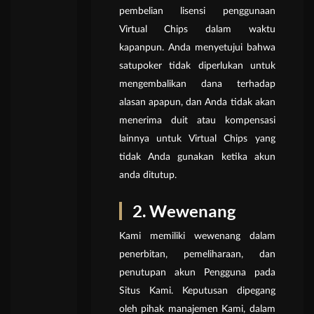
pembelian lisensi penggunaan
Virtual Chips dalam waktu
kapanpun. Anda menyetujui bahwa
satupoker tidak diperlukan untuk
mengembalikan dana terhadap
alasan apapun, dan Anda tidak akan
menerima duit atau kompensasi
lainnya untuk Virtual Chips yang
tidak Anda gunakan ketika akun
anda ditutup.
2. Wewenang
Kami memiliki wewenang dalam
penerbitan, pemeliharaan, dan
penutupan akun Pengguna pada
Situs Kami. Keputusan dipegang
oleh pihak manajemen Kami, dalam