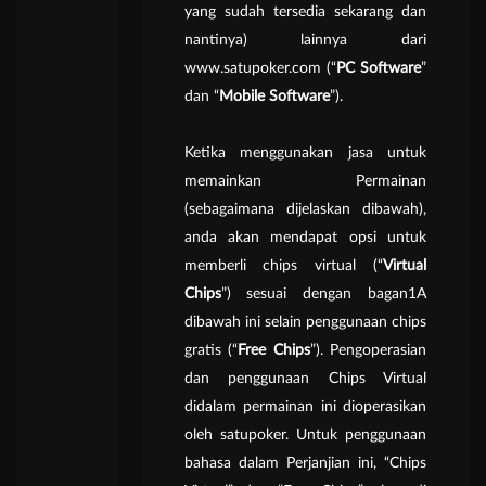
yang sudah tersedia sekarang dan
nantinya) lainnya dari
www.satupoker.com (“
PC Software
”
dan “
Mobile Software
”).
Ketika menggunakan jasa untuk
memainkan Permainan
(sebagaimana dijelaskan dibawah),
anda akan mendapat opsi untuk
memberli chips virtual (“
Virtual
Chips
”) sesuai dengan bagan1A
dibawah ini selain penggunaan chips
gratis (“
Free Chips
”). Pengoperasian
dan penggunaan Chips Virtual
didalam permainan ini dioperasikan
oleh satupoker. Untuk penggunaan
bahasa dalam Perjanjian ini, “Chips