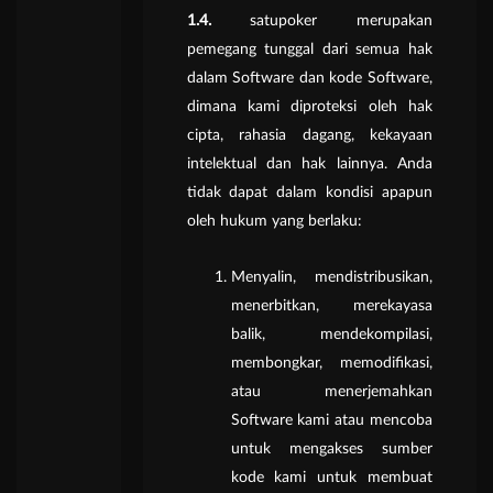
1.4.
satupoker merupakan
pemegang tunggal dari semua hak
dalam Software dan kode Software,
dimana kami diproteksi oleh hak
cipta, rahasia dagang, kekayaan
intelektual dan hak lainnya. Anda
tidak dapat dalam kondisi apapun
oleh hukum yang berlaku:
Menyalin, mendistribusikan,
menerbitkan, merekayasa
balik, mendekompilasi,
membongkar, memodifikasi,
atau menerjemahkan
Software kami atau mencoba
untuk mengakses sumber
kode kami untuk membuat