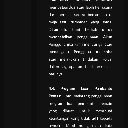
atau dalam turnamen, termasuk
membatasi dua atau lebih Pengguna
dari bermain secara bersamaan di
meja atau turnamen yang sama.
Ditambah, kami berhak untuk
membatalkan penggunaan Akun
Pengguna jika kami mencurigai atau
menangkap Pengguna mencoba
atau melakukan tindakan kolusi
dalam segi apapun, tidak terkecuali
hasilnya.
4.4.
Program Luar Pembantu
Pemain.
Kami melarang penggunaan
program luar pembantu pemain
yang dibuat untuk membuat
keuntungan yang tidak adil kepada
pemain. Kami mengartikan kata