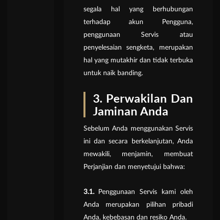
segala hal yang berhubungan
terhadap akun Pengguna,
penggunaan Servis atau
penyelesaian sengketa, merupakan
hal yang mutakhir dan tidak terbuka
untuk naik banding.
3. Perwakilan Dan
Jaminan Anda
Sebelum Anda menggunakan Servis
ini dan secara berkelanjutan, Anda
mewakili, menjamin, membuat
Perjanjian dan menyetujui bahwa:
3.1.
Penggunaan Servis kami oleh
Anda merupakan pilihan pribadi
Anda, kebebasan dan resiko Anda.