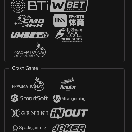
Crash Game