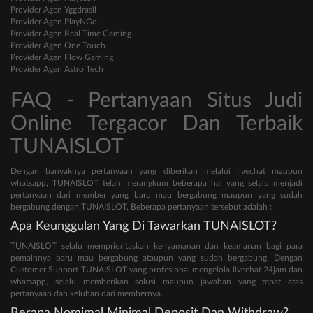
Provider Agen Yggdrasil
Provider Agen PlayNGo
Provider Agen Real Time Gaming
Provider Agen One Touch
Provider Agen Flow Gaming
Provider Agen Astro Tech
FAQ - Pertanyaan Situs Judi
Online Tergacor Dan Terbaik
TUNAISLOT
Dengan banyaknya pertanyaan yang diberikan melalui livechat maupun
whatsapp, TUNAISLOT telah merangkum beberapa hal yang selalu menjadi
pertanyaan dari member yang baru mau bergabung maupun yang sudah
bergabung dengan TUNAISLOT. Beberapa pertanyaan tersebut adalah :
Apa Keunggulan Yang Di Tawarkan TUNAISLOT?
TUNAISLOT selalu memprioritaskan kenyamanan dan keamanan bagi para
pemainnya baru mau bergabung ataupun yang sudah bergabung. Dengan
Customer Support TUNAISLOT yang profesional mengelola livechat 24jam dan
whatsapp, selalu memberikan solusi maupun jawaban yang tepat atas
pertanyaan dan keluhan dari membernya.