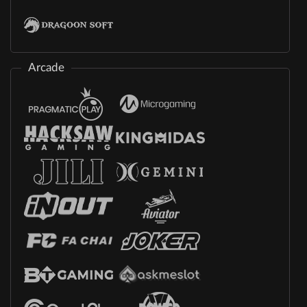
Arcade