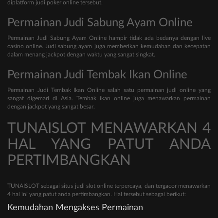
diplatform judi poker online tersebut.
Permainan Judi Sabung Ayam Online
Permainan Judi Sabung Ayam Online hampir tidak ada bedanya dengan live
casino online. Judi sabung ayam juga memberikan kemudahan dan kecepatan
dalam menang jackpot dengan waktu yang sangat singkat.
Permainan Judi Tembak Ikan Online
Permainan Judi Tembak Ikan Online salah satu permainan judi online yang
sangat digemari di Asia. Tembak ikan online juga menawarkan permainan
dengan jackpot yang sangat besar.
TUNAISLOT MENAWARKAN 4
HAL YANG PATUT ANDA
PERTIMBANGKAN
TUNAISLOT sebagai situs judi slot online terpercaya, dan tergacor menawarkan
4 hal ini yang patut anda pertimbangkan. Hal tersebut sebagai berikut:
Kemudahan Mengakses Permainan