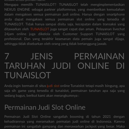
Mengapa memilih TUNAISLOT? TUNAISLOT telah mengimplementasikan
NEXUS ENGINE sebagai partner platformnya, yang memberikan kemudahan
dalam mengakses semua permainan judi online. Hanya dengan smartphone
anda dapat mengakses semua permainan slot online yang tersedia di
TUNAISLOT. Tidak hanya sampai disitu saja, kecepatan dalam transaksi yang
ditawarkan oleh
TUNAISLOT
juga sangat cepat dan aman. Pelayanan livechat
24jam online juga dikelola oleh Customer Support TUNAISLOT yang
profesional. Dan yang terakhir keamanan data pemain juga sangat dijaga,
sehingga tidak disebarkan oleh orang yang tidak bertanggung jawab.
7 JENIS PERMAINAN
TARUHAN JUDI ONLINE DI
TUNAISLOT
Anda ingin bermain di situs
judi slot
online Tunaislot tetapi masih bingung, apa
saja sih game yang tersedia di tunaislot, permainan taruhan apa saja yang
sedang bagus, berikut kami akan merangkumnya :
Permainan Judi Slot Online
Permainan Judi Slot Online sangatlah booming di tahun 2021 dengan
kehadirannya yang meramaikan permaian judi online di Indonesia. Karena
permainan ini sangatlah gampang dan menawarkan jackpot yang besar. Maka