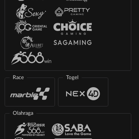
Race
Togel
Olahraga