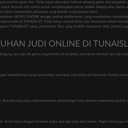
ara pecinta game slot. Tidak dapat dipungkiri bahwa sekarang game slot sangatlah
untuk bermain slot online untuk menghilangkan penat setelah bekerja atau hanya
ami selalu memberikan pelayanan yang terbaik untuk pemain kami.
sikan NEXUS ENGINE sebagai partner platformnya, yang memberikan kemudahan
ng tersedia di TUNAISLOT. Tidak hanya sampai disitu saja, kecepatan dalam transak
upport TUNAISLOT yang profesional. Dan yang terakhir keamanan data pemain juga 
RUHAN JUDI ONLINE DI TUNAIS
 bingung, apa saja sih game yang tersedia di tunaislot, permainan taruhan apa saja y
ngan kehadirannya yang meramaikan permaian judi online di Indonesia. Karena perm
lu. Banyak yang suka untuk menonton pertandingan bola sembari memasang taruhan t
n. Anda hanya tinggal menebak angka apa saja yang akan keluar. Togel online juga 