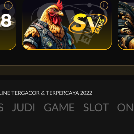
i
i
NLINE TERGACOR & TERPERCAYA 2022
US JUDI GAME SLOT O