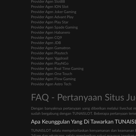
Provider Agen Slot88
Provider Agen ION Slot
Provider Agen Joker Gaming
Provider Agen Advant Play
Provider Agen Play Star
Provider Agen Spade Gaming
Provider Agen Habanero
Provider Agen CQ9
Provider Agen JDB
Provider Agen Gamatron
Provider Agen Playtech
Provider Agen Yggdrasil
Provider Agen PlayNGo
Provider Agen Real Time Gaming
Provider Agen One Touch
Provider Agen Flow Gaming
Provider Agen Astro Tech
FAQ - Pertanyaan Situs J
Dengan banyaknya pertanyaan yang diberikan melalui livecha
sudah bergabung dengan TUNAISLOT. Beberapa pertanyaan terseb
Apa Keunggulan Yang Di Tawarkan TUNAIS
TUNAISLOT selalu memprioritaskan kenyamanan dan keamanan ba
24jam dan whatsapp, selalu memberikan solusi maupun jawaban y