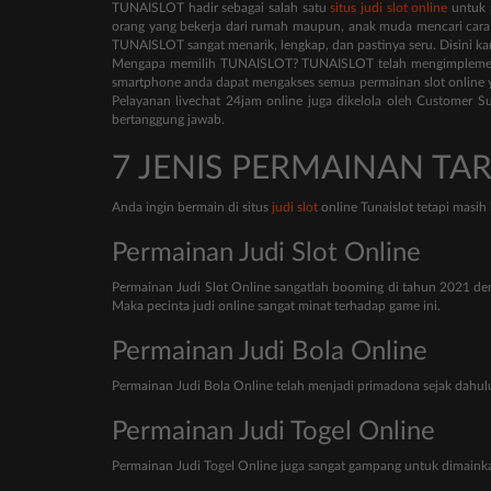
TUNAISLOT hadir sebagai salah satu
situs judi slot online
untuk p
orang yang bekerja dari rumah maupun, anak muda mencari cara 
TUNAISLOT sangat menarik, lengkap, dan pastinya seru. Disini k
Mengapa memilih TUNAISLOT? TUNAISLOT telah mengimplementa
smartphone anda dapat mengakses semua permainan slot online ya
Pelayanan livechat 24jam online juga dikelola oleh Customer S
bertanggung jawab.
7 JENIS PERMAINAN TA
Anda ingin bermain di situs
judi slot
online Tunaislot tetapi masih
Permainan Judi Slot Online
Permainan Judi Slot Online sangatlah booming di tahun 2021 de
Maka pecinta judi online sangat minat terhadap game ini.
Permainan Judi Bola Online
Permainan Judi Bola Online telah menjadi primadona sejak dahu
Permainan Judi Togel Online
Permainan Judi Togel Online juga sangat gampang untuk dimainka