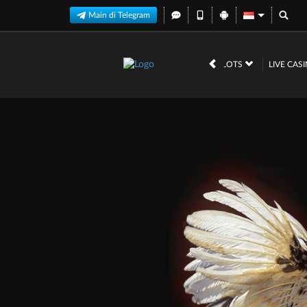
Main di Telegram
HOT GAMES
SLOTS
LIVE CAS