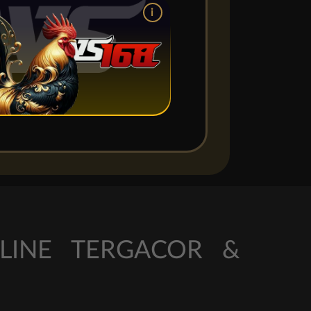
i
NLINE TERGACOR &