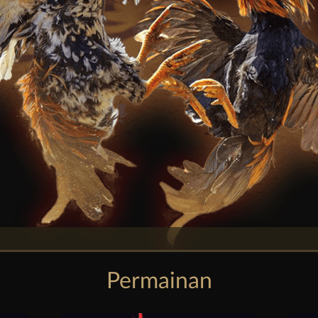
Permainan