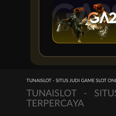
TUNAISLOT - SITUS JUDI GAME SLOT O
TUNAISLOT - SIT
TERPERCAYA