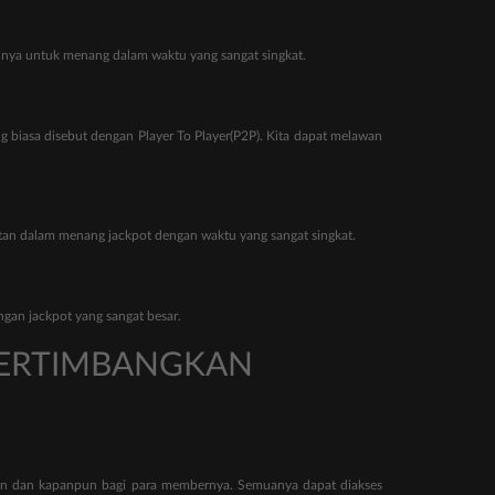
annya untuk menang dalam waktu yang sangat singkat.
g biasa disebut dengan Player To Player(P2P). Kita dapat melawan
an dalam menang jackpot dengan waktu yang sangat singkat.
gan jackpot yang sangat besar.
PERTIMBANGKAN
 dan kapanpun bagi para membernya. Semuanya dapat diakses