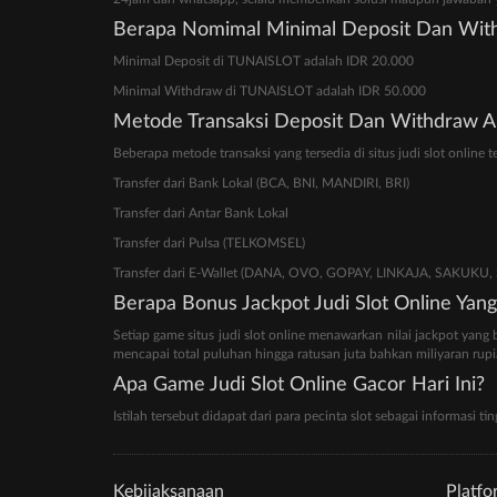
Berapa Nomimal Minimal Deposit Dan Wit
Minimal Deposit di TUNAISLOT adalah IDR 20.000
Minimal Withdraw di TUNAISLOT adalah IDR 50.000
Metode Transaksi Deposit Dan Withdraw A
Beberapa metode transaksi yang tersedia di situs judi slot online
Transfer dari Bank Lokal (BCA, BNI, MANDIRI, BRI)
Transfer dari Antar Bank Lokal
Transfer dari Pulsa (TELKOMSEL)
Transfer dari E-Wallet (DANA, OVO, GOPAY, LINKAJA, SAKUKU
Berapa Bonus Jackpot Judi Slot Online Ya
Setiap game situs judi slot online menawarkan nilai jackpot yan
mencapai total puluhan hingga ratusan juta bahkan miliyaran rupi
Apa Game Judi Slot Online Gacor Hari Ini?
Istilah tersebut didapat dari para pecinta slot sebagai informasi
Kebijaksanaan
Platfo