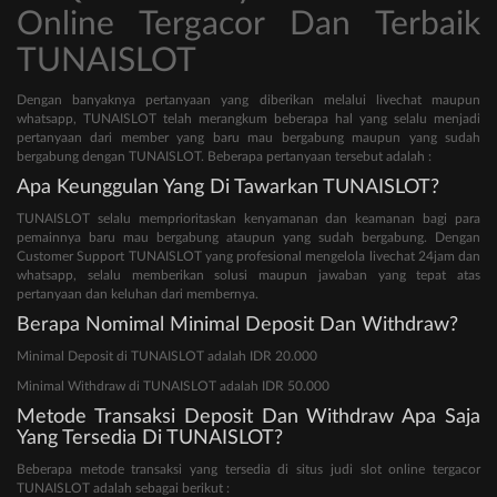
Online Tergacor Dan Terbaik
TUNAISLOT
Dengan banyaknya pertanyaan yang diberikan melalui livechat maupun
whatsapp, TUNAISLOT telah merangkum beberapa hal yang selalu menjadi
pertanyaan dari member yang baru mau bergabung maupun yang sudah
bergabung dengan TUNAISLOT. Beberapa pertanyaan tersebut adalah :
Apa Keunggulan Yang Di Tawarkan TUNAISLOT?
TUNAISLOT selalu memprioritaskan kenyamanan dan keamanan bagi para
pemainnya baru mau bergabung ataupun yang sudah bergabung. Dengan
Customer Support TUNAISLOT yang profesional mengelola livechat 24jam dan
whatsapp, selalu memberikan solusi maupun jawaban yang tepat atas
pertanyaan dan keluhan dari membernya.
Berapa Nomimal Minimal Deposit Dan Withdraw?
Minimal Deposit di TUNAISLOT adalah IDR 20.000
Minimal Withdraw di TUNAISLOT adalah IDR 50.000
Metode Transaksi Deposit Dan Withdraw Apa Saja
Yang Tersedia Di TUNAISLOT?
Beberapa metode transaksi yang tersedia di situs judi slot online tergacor
TUNAISLOT adalah sebagai berikut :